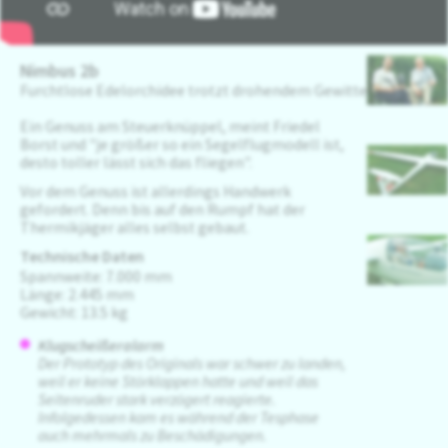
Nimbus 2b
Furchtlose Edelorchidee trotzt drohendem Gewitter
Ein Genuss am Steuerknüppel, meint Friedel
Borst und "je größer so ein Segelflugmodell ist,
desto toller lässt sich das fliegen".
Vor dem Genuss ist allerdings Handwerk
gefordert. Denn bis auf den Rumpf hat der
Thermikjäger alles selbst gebaut.
Technische Daten
Spannweite: 7.000 mm
Länge: 2.445 mm
Gewicht: 13.5 kg
Klugscheißeralarm
Der Prototyp des Originals war schwer zu landen,
weil er keine Störklappen hatte und weil das
Seitenruder stark verzögert reagierte.
Infolgedessen kam es während der Tesphase
auch mehrmals zu Beschädigungen.