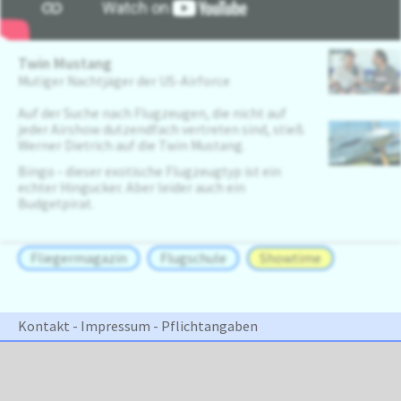
Twin Mustang
Mutiger Nachtjäger der US-Airforce
Auf der Suche nach Flugzeugen, die nicht auf
jeder Airshow dutzendfach vertreten sind, stieß
Werner Dietrich auf die Twin Mustang.
Bingo - dieser exotische Flugzeugtyp ist ein
echter Hingucker. Aber leider auch ein
Budgetpirat.
Fliegermagazin
Flugschule
Showtime
Kontakt - Impressum - Pflichtangaben